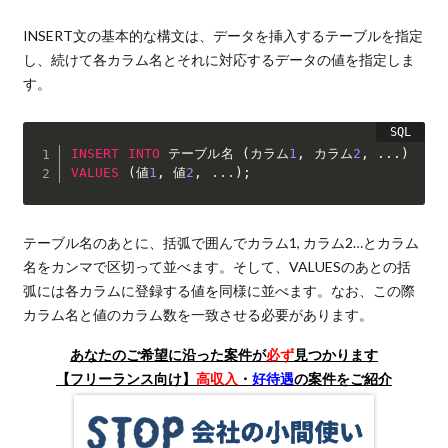
INSERT文の基本的な構文は、データを挿入するテーブルを指定
し、続けて各カラム名とそれに対応するデータの値を指定しま
す。
INSERT
INTO
 テーブル名 
(
カラム
1
,
 カラム
2
,
.
.
.
)
VALUES
(
値
1
,
 値
2
,
.
.
.
)
;
テーブル名のあとに、括弧で囲んでカラム1, カラム2…とカラム
名をカンマで区切って並べます。そして、VALUESのあとの括
弧には各カラムに登録する値を同様に並べます。なお、この際
カラム名と値のカラム数を一致させる必要があります。
あなたのご希望に沿った案件が
必ず
見つかります
【フリーランス向け】
高収入
・
好待遇
の案件をご紹介