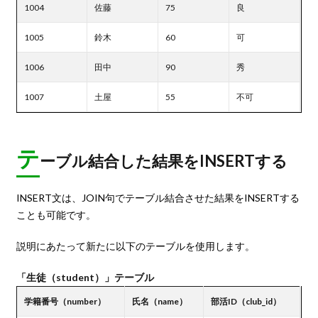
1004
佐藤
75
良
1005
鈴木
60
可
1006
田中
90
秀
1007
土屋
55
不可
テ
ーブル結合した結果をINSERTする
INSERT文は、JOIN句でテーブル結合させた結果をINSERTする
ことも可能です。
説明にあたって新たに以下のテーブルを使用します。
「生徒（student）」テーブル
学籍番号（number）
氏名（name）
部活ID（club_id）