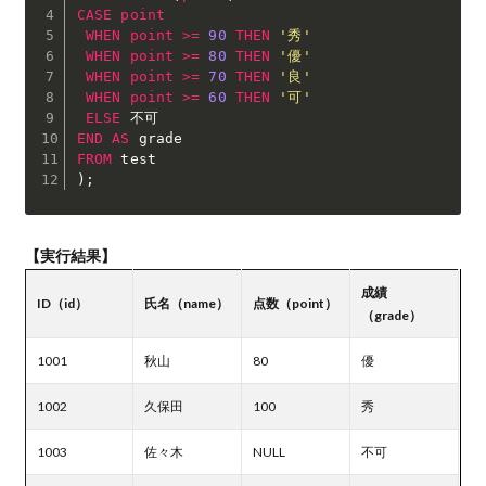
CASE
point
WHEN
point
>=
90
THEN
'秀'
WHEN
point
>=
80
THEN
'優'
WHEN
point
>=
70
THEN
'良'
WHEN
point
>=
60
THEN
'可'
ELSE
END
AS
FROM
)
;
【実行結果】
成績
ID（id）
氏名（name）
点数（point）
（grade）
1001
秋山
80
優
1002
久保田
100
秀
1003
佐々木
NULL
不可