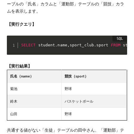
ーブルの「氏名」カラムと「運動部」テーブルの「競技」カラ
ムを表示します。
【実行クエリ】
SELECT
 student
.
name
,
sport_club
.
sport 
FROM
 stud
【実行結果】
氏名
（name）
競技
（sport）
菊池
野球
鈴木
バスケットボール
山田
野球
共通する値がない「生徒」テーブルの田中さん、「運動部」テ