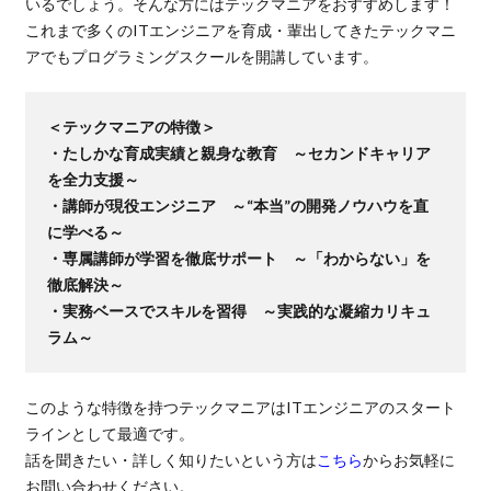
いるでしょう。そんな方にはテックマニアをおすすめします！
これまで多くのITエンジニアを育成・輩出してきたテックマニ
アでもプログラミングスクールを開講しています。
＜テックマニアの特徴＞
・たしかな育成実績と親身な教育 ～セカンドキャリア
を全力支援～
・講師が現役エンジニア ～“本当”の開発ノウハウを直
に学べる～
・専属講師が学習を徹底サポート ～「わからない」を
徹底解決～
・実務ベースでスキルを習得 ～実践的な凝縮カリキュ
ラム～
このような特徴を持つテックマニアはITエンジニアのスタート
ラインとして最適です。
話を聞きたい・詳しく知りたいという方は
こちら
からお気軽に
お問い合わせください。