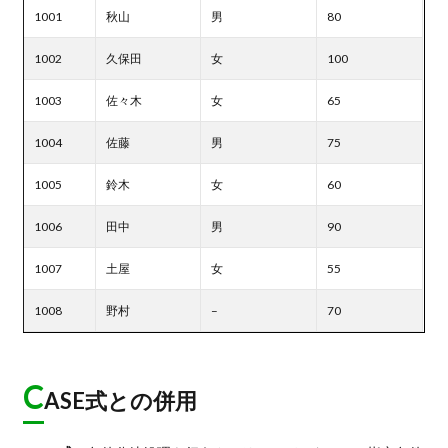
1001
秋山
男
80
1002
久保田
女
100
1003
佐々木
女
65
1004
佐藤
男
75
1005
鈴木
女
60
1006
田中
男
90
1007
土屋
女
55
1008
野村
–
70
C
ASE式との併用