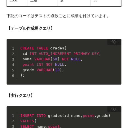
1007
土屋
女
55
下記のコードはテストの点数ごとに成績を付けています。
【テーブル作成用クエリ】
CREATE
TABLE
 grades
(
 id 
INT
AUTO_INCREMENT
PRIMARY
KEY
,
 name 
VARCHAR
(
50
)
NOT
NULL
,
point
INT
NOT
NULL
,
 grade 
VARCHAR
(
10
)
,
)
;
【実行クエリ】
INSERT
INTO
 grades
(
id
,
name
,
point
,
grade
)
VALUES
(
SELECT
 name
,
point
,