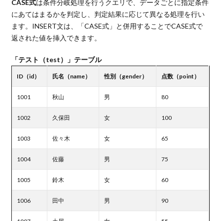
CASE式
は条件分岐処理を行うクエリで、データごとに指定条件
にあてはまるかを判定し、判定結果に応じて異なる処理を行い
ます。INSERT文は、「CASE式」と併用することでCASE式で
返された値を挿入できます。
「テスト（test）」テーブル
ID（id）
氏名（name）
性別（gender）
点数（point）
1001
秋山
男
80
1002
久保田
女
100
1003
佐々木
女
65
1004
佐藤
男
75
1005
鈴木
女
60
1006
田中
男
90