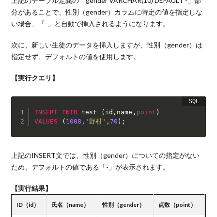
上記のテーブル定義の「gender VARCHAR(10) DEFAULT -」部
分があることで、性別（gender）カラムに特定の値を指定しな
い場合、「-」と自動で挿入されるようになります。
次に、新しい生徒のデータを挿入しますが、性別（gender）は
指定せず、デフォルトの値を使用します。
【実行クエリ】
INSERT
INTO
 test 
(
id
,
name
,
point
)
VALUES
(
1008
,
'野村'
,
70
)
;
上記のINSERT文では、性別（gender）についての指定がない
ため、デフォルトの値である「-」が表示されます。
【実行結果】
ID（id）
氏名（name）
性別（gender）
点数（point）