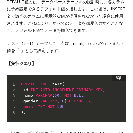
DEFAULT値とは、データベーステーブルの設計時に、各カラム
に予め設定できるデフォルト値を指します。この値は、INSERT
文で該当のカラムに明示的な値が提供されなかった場合に使用
されます。これにより、すべてのデータを都度入力することな
く、デフォルト値でデータを挿入できます。
テスト（test）テーブルで、点数（point）カラムのデフォルト
値を「-」として設定します。
【実行クエリ】
CREATE
TABLE
 test
(
 id 
INT
AUTO_INCREMENT
PRIMARY
KEY
,
 name 
VARCHAR
(
50
)
NOT
NULL
,
 gender 
VARCHAR
(
10
)
DEFAULT
-
,
point
INT
NOT
NULL
)
;