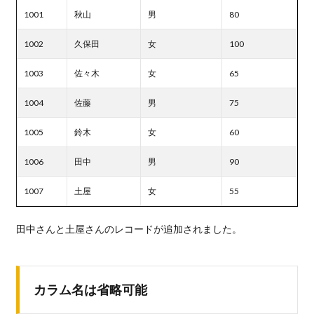
1001
秋山
男
80
1002
久保田
女
100
1003
佐々木
女
65
1004
佐藤
男
75
1005
鈴木
女
60
1006
田中
男
90
1007
土屋
女
55
田中さんと土屋さんのレコードが追加されました。
カラム名は省略可能