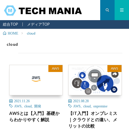
総合TOP
メディアTOP
cloud
HOME
cloud
AWS
AWS
2021.11.26
2021.08.28
AWS
,
cloud
,
開発
AWS
,
cloud
,
onpremise
AWSとは【入門】基礎か
【IT入門】オンプレミス
らわかりやすく解説
｜クラウドとの違い、メ
リットの比較