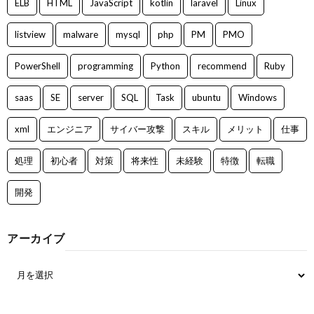
ELB
HTML
JavaScript
kotlin
laravel
Linux
listview
malware
mysql
php
PM
PMO
PowerShell
programming
Python
recommend
Ruby
saas
SE
server
SQL
Task
ubuntu
Windows
xml
エンジニア
サイバー攻撃
スキル
メリット
仕事
処理
初心者
対策
将来性
未経験
特徴
転職
開発
アーカイブ