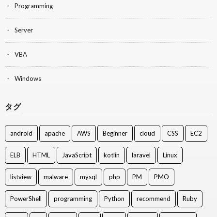
Programming
Server
VBA
Windows
タグ
android
apache
AWS
Beginner
cloud
CSS
EC2
ELB
HTML
JavaScript
kotlin
laravel
Linux
listview
malware
mysql
php
PM
PMO
PowerShell
programming
Python
recommend
Ruby