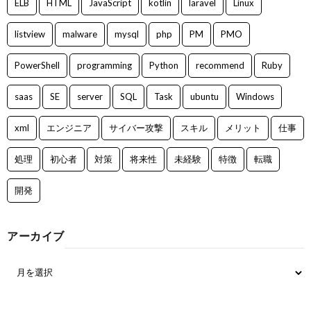
ELB
HTML
JavaScript
kotlin
laravel
Linux
listview
malware
mysql
php
PM
PMO
PowerShell
programming
Python
recommend
Ruby
saas
SE
server
SQL
Task
ubuntu
Windows
xml
エンジニア
サイバー攻撃
スキル
メリット
仕事
処理
初心者
対策
将来性
未経験
特徴
転職
開発
アーカイブ