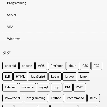
Programming
Server
VBA
Windows
タグ
android
apache
AWS
Beginner
cloud
CSS
EC2
ELB
HTML
JavaScript
kotlin
laravel
Linux
listview
malware
mysql
php
PM
PMO
PowerShell
programming
Python
recommend
Ruby