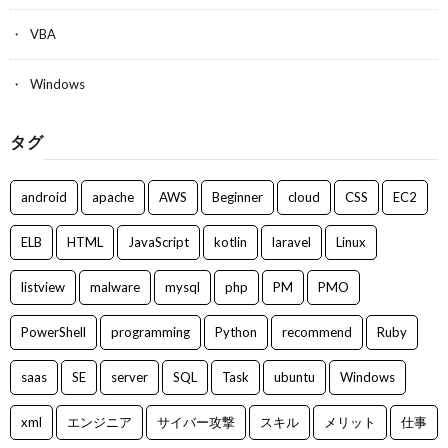
VBA
Windows
タグ
android
apache
AWS
Beginner
cloud
CSS
EC2
ELB
HTML
JavaScript
kotlin
laravel
Linux
listview
malware
mysql
php
PM
PMO
PowerShell
programming
Python
recommend
Ruby
saas
SE
server
SQL
Task
ubuntu
Windows
xml
エンジニア
サイバー攻撃
スキル
メリット
仕事