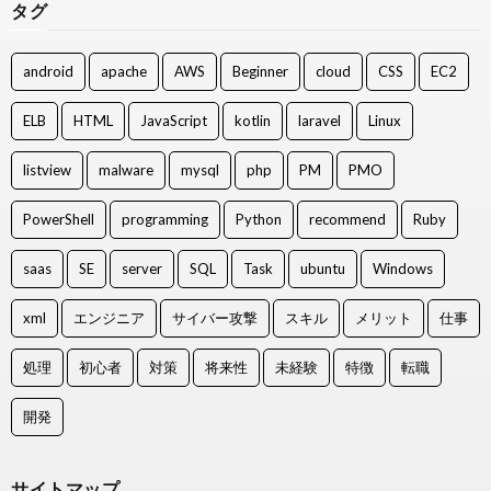
タグ
android
apache
AWS
Beginner
cloud
CSS
EC2
ELB
HTML
JavaScript
kotlin
laravel
Linux
listview
malware
mysql
php
PM
PMO
PowerShell
programming
Python
recommend
Ruby
saas
SE
server
SQL
Task
ubuntu
Windows
xml
エンジニア
サイバー攻撃
スキル
メリット
仕事
処理
初心者
対策
将来性
未経験
特徴
転職
開発
サイトマップ