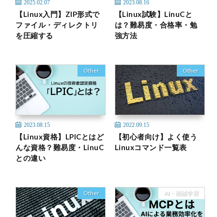
2025.02.07
2023.08.16
【Linux入門】ZIP形式で
【Linux試験】LinuCと
ファイル・ディレクトリ
は？難易度・合格率・勉
を圧縮する
強方法
Other
Other
2023.08.15
2022.09.15
【Linux資格】LPICとはど
【初心者向け】よく使う
んな資格？難易度・LinuC
Linuxコマンド一覧表
との違い
Other
AI・機械学習