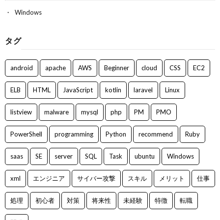
Windows
タグ
android
apache
AWS
Beginner
cloud
CSS
EC2
ELB
HTML
JavaScript
kotlin
laravel
Linux
listview
malware
mysql
php
PM
PMO
PowerShell
programming
Python
recommend
Ruby
saas
SE
server
SQL
Task
ubuntu
Windows
xml
エンジニア
サイバー攻撃
スキル
メリット
仕事
処理
初心者
対策
将来性
未経験
特徴
転職