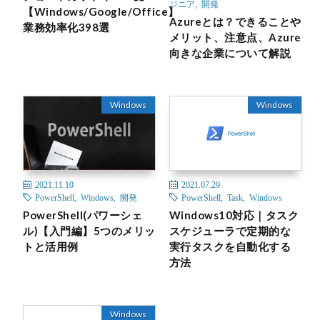
ジニア
,
開発
【Windows/Google/Office】
Azureとは？できることや
業務効率化398選
メリット、注意点、Azure
向きな企業について解説
Windows
Windows
2021.11.10
2021.07.29
PowerShell
,
Windows
,
開発
PowerShell
,
Task
,
Windows
PowerShell(パワーシェ
Windows10対応｜タスク
ル)【入門編】5つのメリッ
スケジューラで定期的な
トと活用例
実行タスクを自動化する
方法
Windows