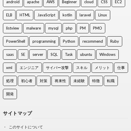
android
apache
AWS
Beginner
cloud
CSS
EC2
ELB
HTML
JavaScript
kotlin
laravel
Linux
listview
malware
mysql
php
PM
PMO
PowerShell
programming
Python
recommend
Ruby
saas
SE
server
SQL
Task
ubuntu
Windows
xml
エンジニア
サイバー攻撃
スキル
メリット
仕事
処理
初心者
対策
将来性
未経験
特徴
転職
開発
サイトマップ
このサイトについて