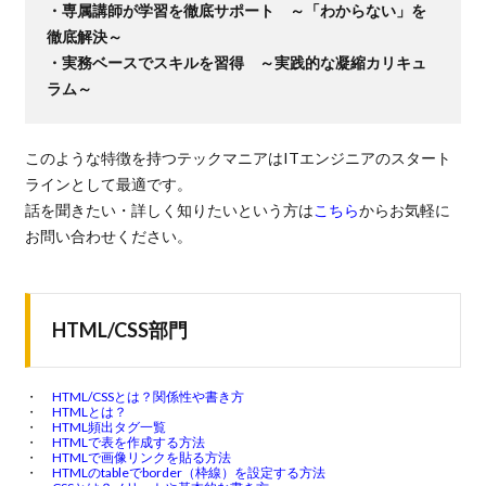
・専属講師が学習を徹底サポート ～「わからない」を
徹底解決～
・実務ベースでスキルを習得 ～実践的な凝縮カリキュ
ラム～
このような特徴を持つテックマニアはITエンジニアのスタート
ラインとして最適です。
話を聞きたい・詳しく知りたいという方は
こちら
からお気軽に
お問い合わせください。
HTML/CSS部門
HTML/CSSとは？関係性や書き方
HTMLとは？
HTML頻出タグ一覧
HTMLで表を作成する方法
HTMLで画像リンクを貼る方法
HTMLのtableでborder（枠線）を設定する方法