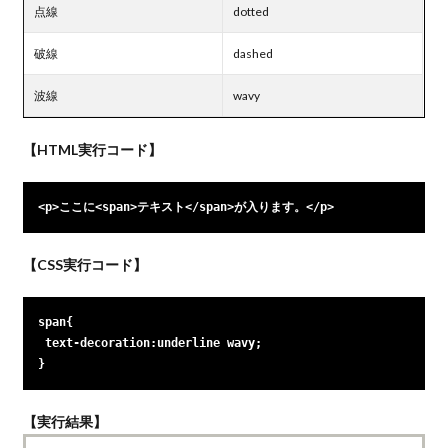
点線
dotted
破線
dashed
波線
wavy
【HTML実行コード】
<p>ここに<span>テキスト</span>が入ります。</p>
【CSS実行コード】
span{

 text-decoration:underline wavy;

}
【実行結果】