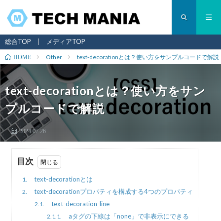
総合TOP
メディアTOP
Other
text-decorationとは？使い方をサンプルコードで解説
HOME
text-decorationとは？使い方をサン
プルコードで解説
2024.07.26
目次
text-decorationとは
1.
text-decorationプロパティを構成する4つのプロパティ
2.
text-decoration-line
2.1.
aタグの下線は「none」で非表示にできる
2.1.1.