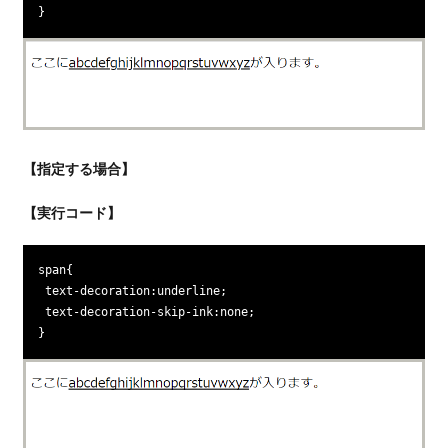
}
【指定する場合】
【実行コード】
span{

 text-decoration:underline;

 text-decoration-skip-ink:none;

}