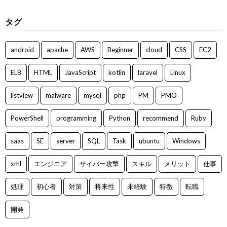
タグ
android
apache
AWS
Beginner
cloud
CSS
EC2
ELB
HTML
JavaScript
kotlin
laravel
Linux
listview
malware
mysql
php
PM
PMO
PowerShell
programming
Python
recommend
Ruby
saas
SE
server
SQL
Task
ubuntu
Windows
xml
エンジニア
サイバー攻撃
スキル
メリット
仕事
処理
初心者
対策
将来性
未経験
特徴
転職
開発