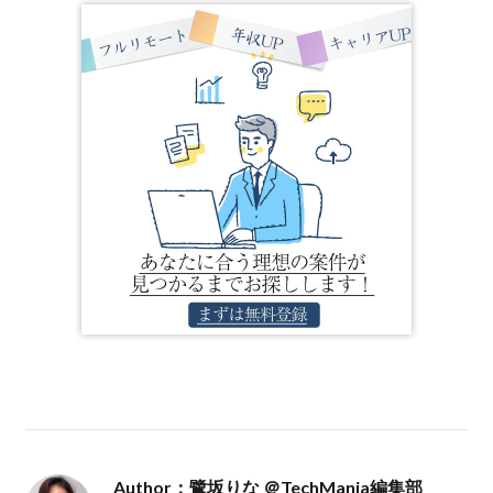
Author：鷺坂りな ＠TechMania編集部