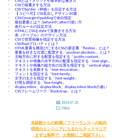
CSSとは？メリットや基本的な書き方
CSSで縦書きする方法
CSSでborder（枠線）を設定する方法
【コピペ可】CSS見出しデザイン30選
CSSのmarginやpaddingで余白指定
擬似要素とは？::beforeや::afterの使い方
改行ルールの設定方法
HTMLにCSSをstyleで直書きする方法
表（テーブル）のデザイン方法
CSSで背景画像を指定する方法
CSS floatプロパティとは？
HTML要素を横並びにするCSSの新定番「flexbox」とは？
要素を好きな位置に配置する「position:absolute;」とは？
主軸方向に対する配置を指定する「justify-content」
テキストや画像の水平方向の配置を指定する「text-align」
テキストや画像の縦方向の位置を指定する「vertical-align」
テキストを装飾する「text-decoration」
フォントを指定する「font-family」
文字の太さを指定する「font-weight」
行間を調節する「line-height」
display:inline、display:block、display:inline-blockの違い
CSSフレームワーク「Bootstrap」とは？
2024.07.26
Other
未経験からの転職／フリーランスへの転向
理想のエンジニアになるならテックマニア
↓まずは無料で、お気軽にご相談下さい↓