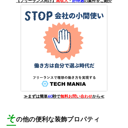
【フリーランス向け】
高収入
・
好待遇
の案件をご紹介
≫まずは簡単
60
秒で
無料お問い合わせ
から≪
そ
の他の便利な装飾プロパティ