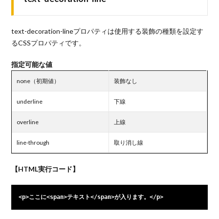
text-decoration-lineプロパティは使用する装飾の種類を設定す
るCSSプロパティです。
指定可能な値
none（初期値）
装飾なし
underline
下線
overline
上線
line-through
取り消し線
【HTML実行コード】
<p>ここに<span>テキスト</span>が入ります。</p>