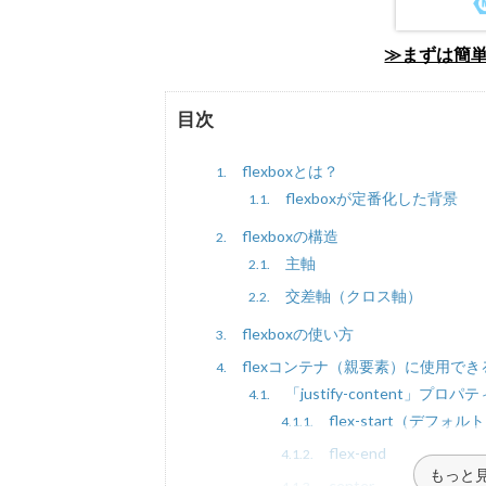
≫まずは簡
目次
flexboxとは？
1.
flexboxが定番化した背景
1.1.
flexboxの構造
2.
主軸
2.1.
交差軸（クロス軸）
2.2.
flexboxの使い方
3.
flexコンテナ（親要素）に使用で
4.
「justify-content」プロパテ
4.1.
flex-start（デフォル
4.1.1.
flex-end
4.1.2.
もっと
center