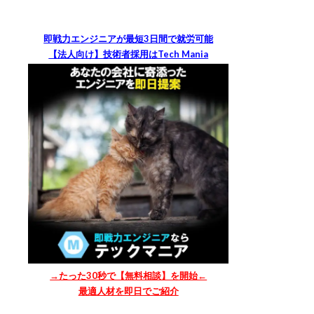
即戦力エンジニアが最短3日間で就労可能
【法人向け】技術者採用はTech Mania
→たった30秒で【無料相談】を開始←
最適人材を即日でご紹介