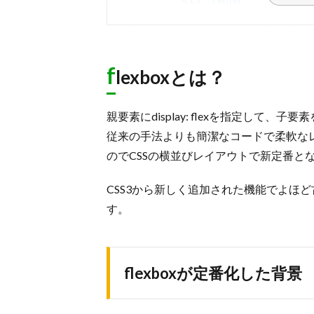
4.1.3.
space-between
4.1.4.
space-around
4.1.5.
子要素の垂直方向の位置を指定する
f
4.2.
lexboxとは？
stretch（デフォルト）
4.2.1.
flex-start
4.2.2.
親要素にdisplay: flexを指定して
flex-end
4.2.3.
従来の手法よりも簡潔なコードで柔軟な
center
4.2.4.
のでCSSの横並びレイアウトで新定番と
baseline
4.2.5.
CSS3から新しく追加された機能でよほ
「gap」プロパティ
4.3.
す。
「align-content」プロパティ
4.4.
stretch（デフォルト）
4.4.1.
flex-start
4.4.2.
flexboxが定番化した背景
flex-end
4.4.3.
center
4.4.4.