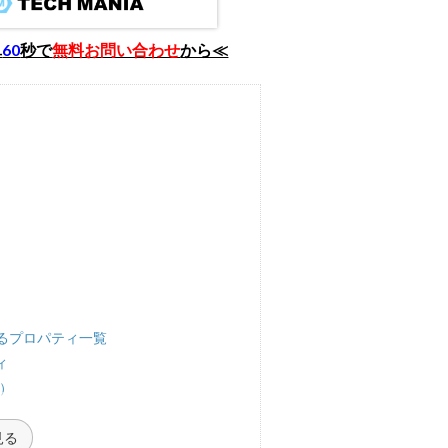
単
60
秒で
無料お問い合わせ
から≪
きるプロパティ一覧
ィ
ト）
見る