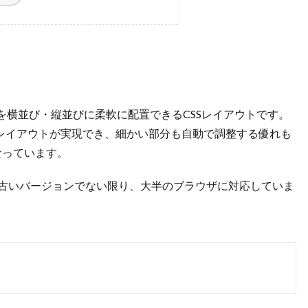
「align-items」プロパティ
、子要素を横並び・縦並びに柔軟に配置できるCSSレイアウトです。
レイアウトが実現でき、細かい部分も自動で調整する優れも
なっています。
ど古いバージョンでない限り、大半のブラウザに対応していま