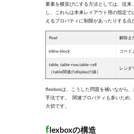
space-between
4.4.5.
要素を横並びにする方法としては、従来、floatや
space-around
4.4.6.
し、これらは本来レイアウト用の指定で
子要素の並び順を指定する「flex
えるプロパティに制限があったりする点
4.5.
row（デフォルト）
4.5.1.
row-reverse
4.5.2.
float
解除ま
column
4.5.3.
inline-block
コード
colmn-reverse
4.5.4.
table, table-row,table-cell
子要素の折り返しを指定する「f
4.6.
レンダ
（table関連のdisplayの値）
nowrap（デフォルト）
4.6.1.
wrap
4.6.2.
flexboxは、こうした問題を補いなが
wrap-reverse
4.6.3.
手法です。 関連プロパティも多いため
アイテムの並び順・折り返しを一
4.7.
大切です。
「margin-left: auto
4.8.
flexアイテム（子要素）に使用で
5.
f
lexboxの構造
「flex」プロパティ
5.1.