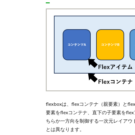
「align-self」プロパティ
5.2.
「flex-grow」プロパティ
5.3.
「flex-shrink」プロパティ
5.4.
「flex-basis」プロパティ
5.5.
「order」プロパティ
5.6.
まとめ
6.
CSSの勉強方法は？
7.
関連記事一覧【CSS】
8.
flexboxは、flexコンテナ（親要素）
要素をflexコンテナ、直下の子要素をfle
ちらか一方向を制御する一次元レイアウト
とは異なります。