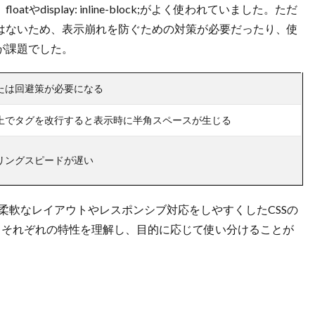
display: inline-block;がよく使われていました。ただ
はないため、表示崩れを防ぐための対策が必要だったり、使
-direction」プロパティ
が課題でした。
たは回避策が必要になる
上でタグを改行すると表示時に半角スペースが生じる
lex-wrap」プロパティ
リングスピードが遅い
ら、柔軟なレイアウトやレスポンシブ対応をしやすくしたCSSの
、それぞれの特性を理解し、目的に応じて使い分けることが
括指定する「flex-flow」プロパティ
」で最後の要素だけ右寄せにする
きるプロパティ一覧