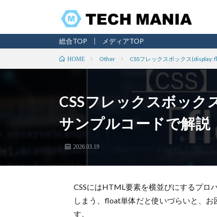
総合TOP
メディアTOP
Other
CSSフレックスボックス(displa
HOME
CSSフレックスボックス(d
サンプルコードで解説
2026.03.19
CSSにはHTML要素を横並びにするプ
しまう、float単体だと使いづらいと、お
す。