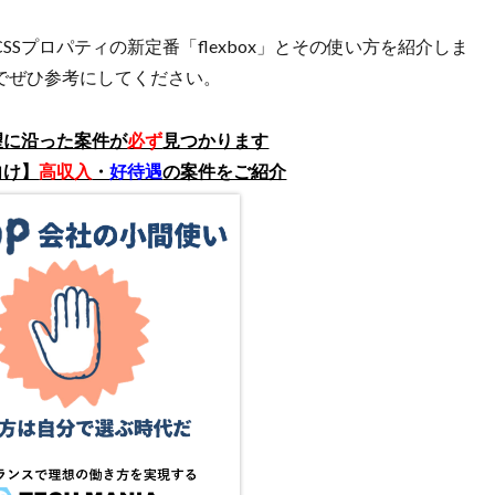
SSプロパティの新定番「flexbox」とその使い方を紹介しま
でぜひ参考にしてください。
望に沿った案件が
必ず
見つかります
向け】
高収入
・
好待遇
の案件をご紹介