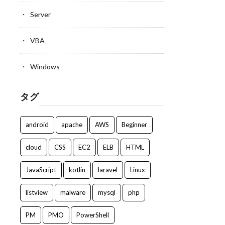
Server
VBA
Windows
タグ
android
apache
AWS
Beginner
cloud
CSS
EC2
ELB
HTML
JavaScript
kotlin
laravel
Linux
listview
malware
mysql
php
PM
PMO
PowerShell