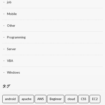
job
Mobile
Other
Programming
Server
VBA
Windows
タグ
android
apache
AWS
Beginner
cloud
CSS
EC2