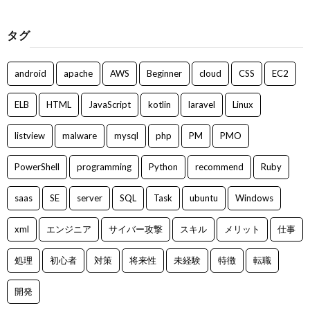
タグ
android
apache
AWS
Beginner
cloud
CSS
EC2
ELB
HTML
JavaScript
kotlin
laravel
Linux
listview
malware
mysql
php
PM
PMO
PowerShell
programming
Python
recommend
Ruby
saas
SE
server
SQL
Task
ubuntu
Windows
xml
エンジニア
サイバー攻撃
スキル
メリット
仕事
処理
初心者
対策
将来性
未経験
特徴
転職
開発