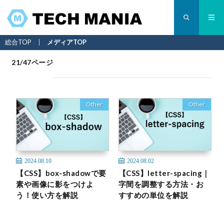
総合TOP
メディアTOP
21/47ページ
Other
Other
2024.08.10
2024.08.02
【CSS】box-shadowで要
【CSS】letter-spacing｜
素や画像に影をつけよ
字間を調整する方法・お
う！使い方を解説
すすめの単位を解説