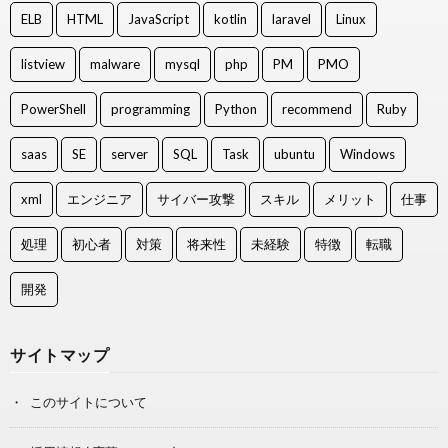
ELB
HTML
JavaScript
kotlin
laravel
Linux
listview
malware
mysql
php
PM
PMO
PowerShell
programming
Python
recommend
Ruby
saas
SE
server
SQL
Task
ubuntu
Windows
xml
エンジニア
サイバー攻撃
スキル
メリット
仕事
処理
初心者
対策
将来性
未経験
特徴
転職
開発
サイトマップ
このサイトについて