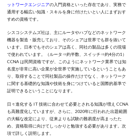
ットワークエンジニア
の入門資格といった存在であり、実務で
通用する幅広い知識・スキルを身に付けたいとい人にまずおす
すめの資格です。
シスコシステムズ社は、主にルータやハブなどのネットワーク
機器を製造・販売しており、そのシェアは世界でも群を抜いて
います。日本でもそのシェアは高く、同社の製品は多くの現場
で使われています。（ルータ⇒約半数、スイッチ⇒約4分の1）
CCNA は民間資格ですが、このようにネットワーク業界では知
名度が非常に高い企業が全世界で実施しているということもあ
り、取得することで同社製品の操作だけでなく、ネットワーク
に関する基礎的な知識や技術を身につけていると国際的基準で
証明できるということになります。
日々進化する IT 技術に合わせて必要とされる知識が増え CCNA
も高難度化していますが、さらに、2020年に行われた出題範囲
の大幅な改定により、従来よりも試験の難易度が高まったた
め、資格取得に向けてしっかりと勉強する必要があります。次
項で詳しく説明します。