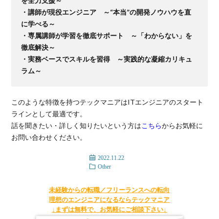
を全力支援～
・講師が現役エンジニア ～“本当”の開発ノウハウを直
に学べる～
・専属講師が学習を徹底サポート ～「わからない」を
徹底解決～
・実務ベースでスキルを習得 ～実践的な凝縮カリキュ
ラム～
このような特徴を持つテックマニアはITエンジニアのスタート
ラインとして最適です。
話を聞きたい・詳しく知りたいという方は
こちら
からお気軽に
お問い合わせください。
2022.11.22
Other
未経験からの転職／フリーランスへの転向
理想のエンジニアになるならテックマニア
↓まずは無料で、お気軽にご相談下さい↓