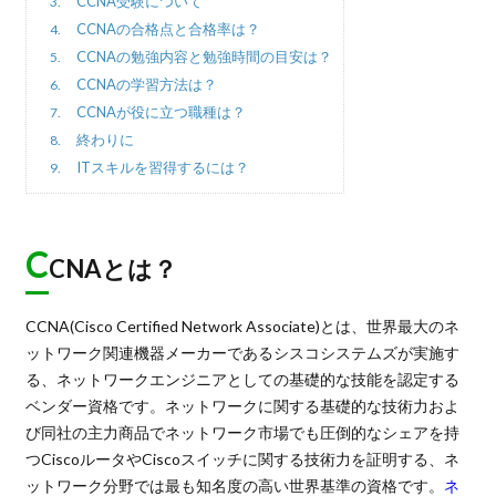
CCNA受験について
3.
CCNAの合格点と合格率は？
4.
CCNAの勉強内容と勉強時間の目安は？
5.
CCNAの学習方法は？
6.
CCNAが役に立つ職種は？
7.
終わりに
8.
ITスキルを習得するには？
9.
C
CNAとは？
CCNA(Cisco Certified Network Associate)とは、世界最大のネ
ットワーク関連機器メーカーであるシスコシステムズが実施す
る、ネットワークエンジニアとしての基礎的な技能を認定する
ベンダー資格です。ネットワークに関する基礎的な技術力およ
び同社の主力商品でネットワーク市場でも圧倒的なシェアを持
つCiscoルータやCiscoスイッチに関する技術力を証明する、ネ
ットワーク分野では最も知名度の高い世界基準の資格です。
ネ