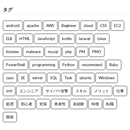
タグ
android
apache
AWS
Beginner
cloud
CSS
EC2
ELB
HTML
JavaScript
kotlin
laravel
Linux
listview
malware
mysql
php
PM
PMO
PowerShell
programming
Python
recommend
Ruby
saas
SE
server
SQL
Task
ubuntu
Windows
xml
エンジニア
サイバー攻撃
スキル
メリット
仕事
処理
初心者
対策
将来性
未経験
特徴
転職
開発