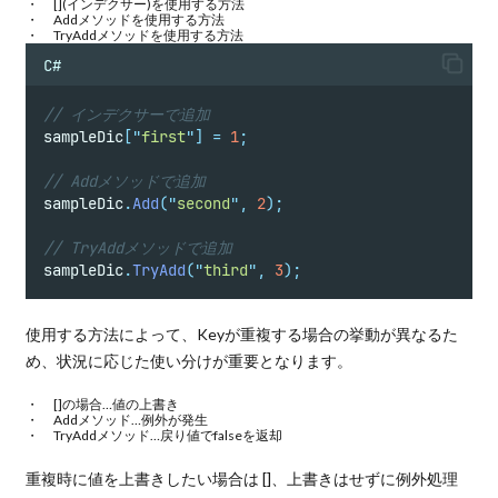
[](インデクサー)
を使用する方法
Addメソッドを使用する方法
TryAddメソッドを使用する方法
C#
// インデクサーで追加
sampleDic
[
"
first
"
]
=
1
;
// Addメソッドで追加
sampleDic
.
Add
(
"
second
"
,
2
);
// TryAddメソッドで追加
sampleDic
.
TryAdd
(
"
third
"
,
3
);
使用する方法によって、Keyが重複する場合の挙動が異なるた
め、状況に応じた使い分けが重要となります。
[]の場合…値の上書き
Addメソッド…例外が発生
TryAddメソッド…戻り値でfalseを返却
重複時に値を上書きしたい場合は []、上書きはせずに例外処理