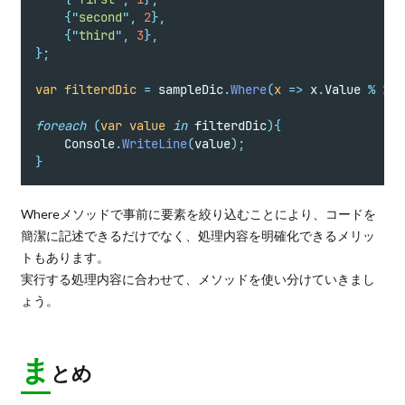
{
"
second
"
,
2
},
{
"
third
"
,
3
},
};
var
filterdDic
=
 sampleDic
.
Where
(
x
=>
 x
.
Value 
%
2
=
foreach
(
var
value
in
 filterdDic
){
    Console
.
WriteLine
(
value
);
}
Whereメソッドで事前に要素を絞り込むことにより、コードを
簡潔に記述できるだけでなく、処理内容を明確化できるメリッ
トもあります。
実行する処理内容に合わせて、メソッドを使い分けていきまし
ょう。
ま
とめ