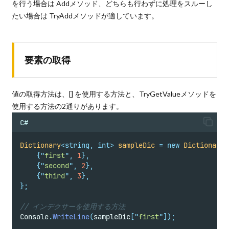
を行う場合は Addメソッド、どちらも行わずに処理をスルーし
たい場合は TryAddメソッドが適しています。
要素の取得
値の取得方法は、[] を使用する方法と、TryGetValueメソッドを
使用する方法の2通りがあります。
C#
Dictionary
<
string
,
int>
sampleDic
=
new
Dictionary
<
{
"
first
"
,
1
},
{
"
second
"
,
2
},
{
"
third
"
,
3
},
};
// インデクサーを使用する方法
Console
.
WriteLine
(
sampleDic
[
"
first
"
]);