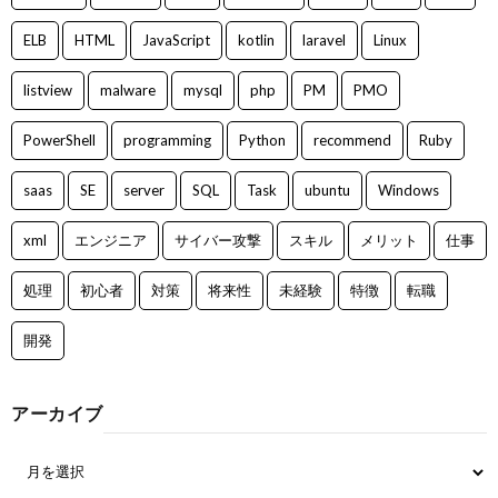
ELB
HTML
JavaScript
kotlin
laravel
Linux
listview
malware
mysql
php
PM
PMO
PowerShell
programming
Python
recommend
Ruby
saas
SE
server
SQL
Task
ubuntu
Windows
xml
エンジニア
サイバー攻撃
スキル
メリット
仕事
処理
初心者
対策
将来性
未経験
特徴
転職
開発
アーカイブ