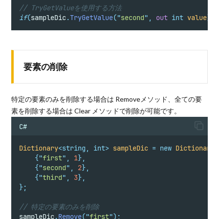
// TryGetValueを使用する方法
if
(
sampleDic
.
TryGetValue
(
"
second
"
,
out
int
value
)){
要素の削除
特定の要素のみを削除する場合は Removeメソッド、全ての要
素を削除する場合は Clear メソッドで削除が可能です。
C#
Dictionary
<
string
,
int>
sampleDic
=
new
Dictionary
<
{
"
first
"
,
1
},
{
"
second
"
,
2
},
{
"
third
"
,
3
},
};
// 特定の要素のみを削除
sampleDic
.
Remove
(
"
first
"
);