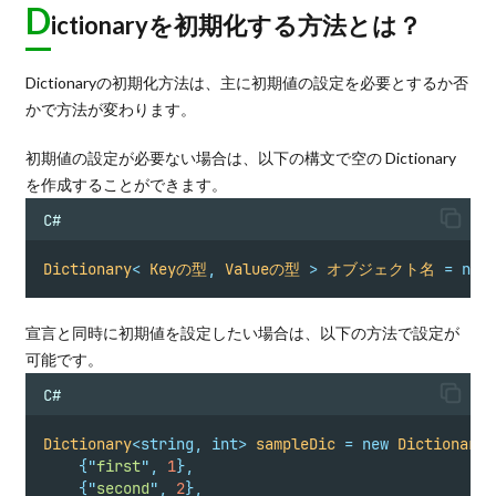
D
ictionaryを初期化する方法とは？
Dictionaryの初期化方法は、主に初期値の設定を必要とするか否
かで方法が変わります。
初期値の設定が必要ない場合は、以下の構文で空の Dictionary
を作成することができます。
C#
Dictionary
<
Keyの型
,
Valueの型
>
オブジェクト名
=
new
宣言と同時に初期値を設定したい場合は、以下の方法で設定が
可能です。
C#
Dictionary
<
string
,
int>
sampleDic
=
new
Dictionary
<
{
"
first
"
,
1
},
{
"
second
"
,
2
},