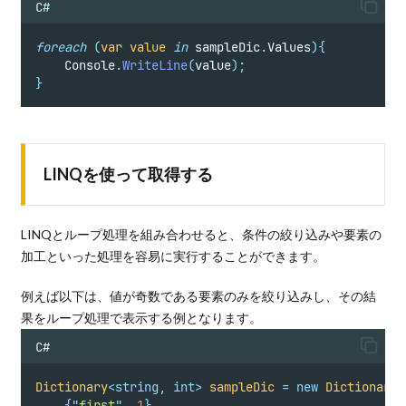
C#
foreach
(
var
value
in
 sampleDic
.
Values
){
    Console
.
WriteLine
(
value
);
}
LINQを使って取得する
LINQとループ処理を組み合わせると、条件の絞り込みや要素の
加工といった処理を容易に実行することができます。
例えば以下は、値が奇数である要素のみを絞り込みし、その結
果をループ処理で表示する例となります。
C#
Dictionary
<
string
,
int>
sampleDic
=
new
Dictionary
<
{
"
first
"
,
1
},