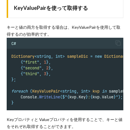
KeyValuePairを使って取得する
キーと値の両方を取得する場合は、KeyValuePairを使用して取
得するのが効率的です。
C#
Dictionary
<
string
,
int>
sampleDic
=
new
Dictionary
<
{
"
first
"
,
1
},
{
"
second
"
,
2
},
{
"
third
"
,
3
},
};
foreach
(
KeyValuePair
<
string
,
int>
kvp
in
 sampleDic
    Console
.
WriteLine
(
$"{
kvp
.
Key
}
:
{
kvp
.
Value
}"
);
}
Keyプロパティと Valueプロパティを使用することで、キーと値
をそれぞれ取得することができます。