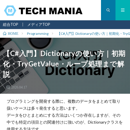
総合TOP
メディアTOP
Programming
【C#入門】Dictionaryの使い方｜初期化・Tr
HOME
【C#入門】Dictionaryの使い方｜初期
化・TryGetValue・ループ処理まで解
説
2026.04.17
プログラミングを開発する際に、複数のデータをまとめて取り
扱いケースは多々発生すると思います。
データをひとまとめにする方法はいくつか存在しますが、その
中でも特定の項目との関連付けに強いのが、Dictionaryクラスを
使用する方法です。