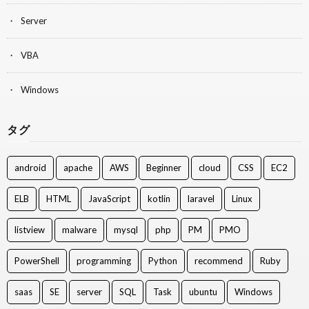
Server
VBA
Windows
タグ
android
apache
AWS
Beginner
cloud
CSS
EC2
ELB
HTML
JavaScript
kotlin
laravel
Linux
listview
malware
mysql
php
PM
PMO
PowerShell
programming
Python
recommend
Ruby
saas
SE
server
SQL
Task
ubuntu
Windows