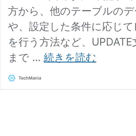
方から、他のテーブルのデ
や、設定した条件に応じて
を行う方法など、UPDAT
【SQL】
まで …
続きを読む
UPDATE
文
の
TechMania
基
本
か
ら
応
用
ま
で
解
説！