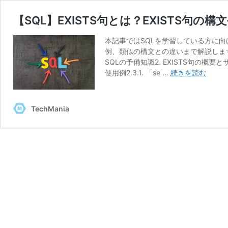
【SQL】EXISTS句とは？EXISTS句
本記事ではSQLを学習している方に向
例、類似の構文との違いまで解説します。
SQLの予備知識2. EXISTS句の概要と
【SQ
使用例2.3.1. 「se …
続きを読む
EXIST
句
と
TechMania
は？
EXIST
句
の
構
文
や
使
い
方
を